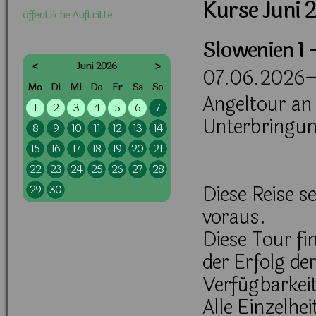
Kurse Juni 
öffentliche Auftritte
Slowenien 1 
Juni 2026
<
>
07.06.2026–
ntag
enstag
ttwoch
nnerstag
eitag
mstag
nntag
Mo
Di
Mi
Do
Fr
Sa
So
Angeltour an 
1
2
3
4
5
6
7
Unterbringun
8
9
10
11
12
13
14
15
16
17
18
19
20
21
22
23
24
25
26
27
28
Diese Reise s
29
30
voraus.
Diese Tour fi
der Erfolg de
Verfügbarkeit
Alle Einzelhe