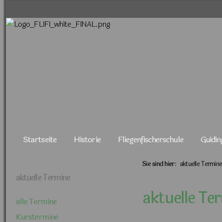
Navigation
überspringen
Navigation
Startseite
Historie
Fliegenfischerschule
Guidin
überspringen
Sie sind hier:
aktuelle Termin
aktuelle Termine
aktuelle Te
Navigation
alle Termine
überspringen
Kurstermine